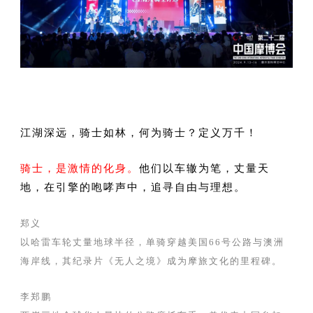
中文
English
Español
江湖深远，骑士如林，何为骑士？定义万千！
骑士，是激情的化身。
他们以车辙为笔，丈量天
地，在引擎的咆哮声中，追寻自由与理想。
郑义
以哈雷车轮丈量地球半径，单骑穿越美国66号公路与澳洲
海岸线，其纪录片《无人之境》成为摩旅文化的里程碑。
李郑鹏