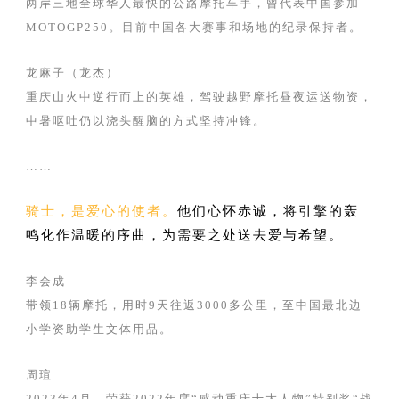
两岸三地全球华人最快的公路摩托车手，曾代表中国参加
MOTOGP250。目前中国各大赛事和场地的纪录保持者。
龙麻子（龙杰）
重庆山火中逆行而上的英雄，驾驶越野摩托昼夜运送物资，
中暑呕吐仍以浇头醒脑的方式坚持冲锋。
……
骑士，是爱心的使者。
他们心怀赤诚，将引擎的轰
鸣化作温暖的序曲，为需要之处送去爱与希望。
李会成
带领18辆摩托，用时9天往返3000多公里，至中国最北边
小学资助学生文体用品。
周瑄
2023年4月，荣获2022年度“感动重庆十大人物”特别奖“战