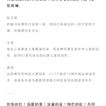
彩斑斓。
阮天骄
积极冲在摩托行业第一线，用自己和身边的一切可发挥力
量，传播摩托车文化。
王者
南京三条赛道儿童圈速纪录，星道摩托赛车嘉年华儿童组冠
军，励湾92赛车俱乐部比赛儿童组冠军。
聂旭
全国摩托车特技大赛冠军、CCTV国庆70周年晚会表演车
手、连续多年成为腾森壁虎骑士特技表演全国巡演车手。
……
炽热的红！温暖的黄！深邃的蓝！绚烂的虹！共同