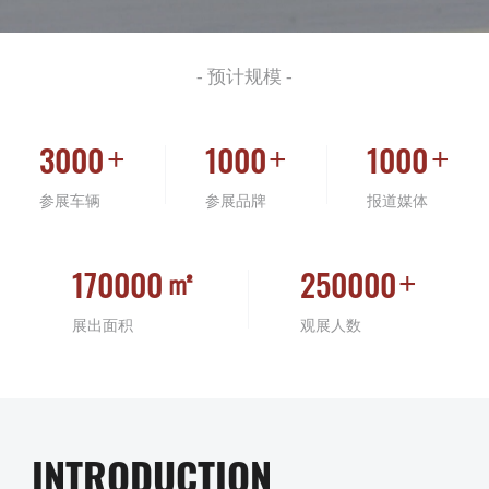
中文
English
Español
- 预计规模 -
3
0
0
0
1
0
0
0
1
0
0
0
+
+
+
参展车辆
参展品牌
报道媒体
1
7
0
0
0
0
2
5
0
0
0
0
㎡
+
展出面积
观展人数
INTRODUCTION