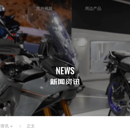
图片视频
周边产品
会
NEWS
新闻资讯
闻资讯
正文