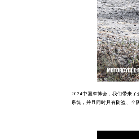
2024中国摩博会，我们带来
系统，并且同时具有防盗、全