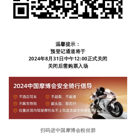
温馨提示：
预登记通道将于
2024年8月31日中午12:00正式关闭
关闭后需购票入场
扫码进中国摩博会粉丝群