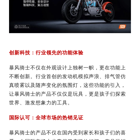
创新科技：行业领先的功能体验
暴风骑士不仅在外观设计上独树一帜，更在功能上
不断创新。行业首创的发动机模拟声浪、排气管仿
真喷雾以及随声变化的氛围灯，这些功能的引入，
让暴风骑士的产品不仅仅是玩具，更是孩子们探索
世界、激发想象力的工具。
国际认可：全球市场的热销见证
暴风骑士的产品不仅在国内受到家长和孩子们的喜