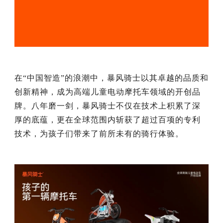
在“中国智造”的浪潮中，暴风骑士以其卓越的品质和
创新精神，成为高端儿童电动摩托车领域的开创品
牌。八年磨一剑，暴风骑士不仅在技术上积累了深
厚的底蕴，更在全球范围内斩获了超过百项的专利
技术，为孩子们带来了前所未有的骑行体验。