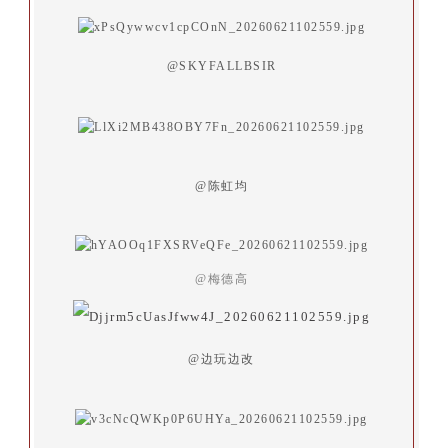
@SKYFALLBSIR
@陈虹均
@
梅德高
@边玩边改