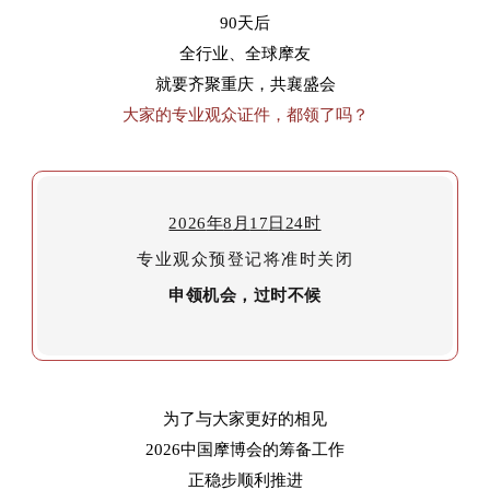
90天后
全行业、全球摩友
中文
English
Español
就要齐聚重庆，共襄盛会
大家的专业观众证件
，
都领了吗？
2026
年
8
月
17
日
24
时
专业观众预登记将准时关闭
申领机会，过
时
不候
为了与大家更好的相见
2026中国摩博会的筹备工作
正稳步顺利推进