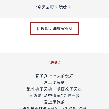
“今天去哪？玩啥？”
阶段四：清醒沉沦期
【表现】
有了真正上头的爱好
迷上改装的
配件挑了又挑，版画改了又改
只为离“梦中情车”更进一步
爱上摩旅的
准备挨个打卡收藏的“此生必驾”路线