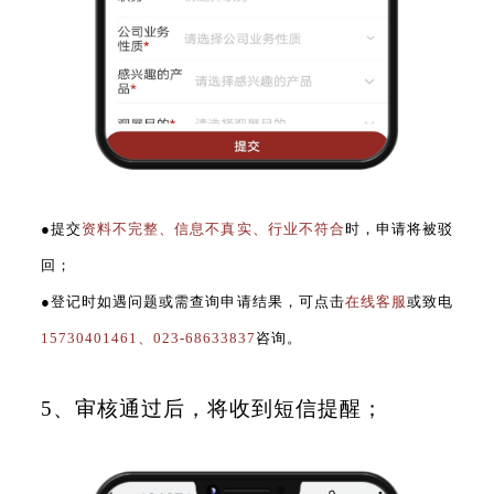
●提交
资料不完整、信息不真实、行业不符合
时，申请将被驳
回；
●登记时如遇问题或需查询申请结果，可点击
在线
客服
或致电
15730401461
、
023-68633837
咨询。
5、审核通过后，将收到短信提醒；