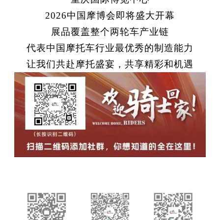
2026中国摩博会即将盛大开幕
展品覆盖整个两轮车产业链
代表中国摩托车行业最优秀的制造能力
让我们共赴摩托盛宴，共享精彩和机遇