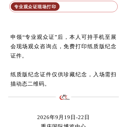
专业观众证现场打印
申领“专业观众证”后，本人可持手机至展
会现场观众咨询点，免费打印纸质版纪念
证件。
纸质版纪念证件仅供珍藏纪念，入场需扫
描动态二维码。
2026年9月19日-22日
重庆国际博览中心