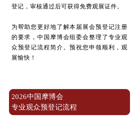
登记，审核通过后可获得免费观展证件。
为帮助您更好地了解本届展会预登记注册
的要求，中国摩博会组委会整理了专业观
众预登记流程简介。预祝您申领顺利，观
展愉快！
2026中国摩博会
专业观众预登记流程