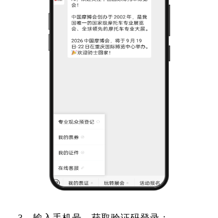
3、输入手机号，获取验证码登录；