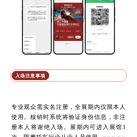
入场注意事项
专业观众需实名注册，全展期内仅限本人
使用。核销时系统将验证身份信息，非注
册本人将谢绝入场。展期内可进入展馆3