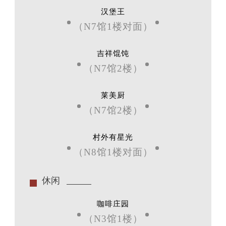
汉堡王
（N7馆1楼对面）
吉祥馄饨
（N7馆2楼）
莱美厨
（N7馆2楼）
村外有星光
（N8馆1楼对面）
休闲
咖啡庄园
（N3馆1楼）