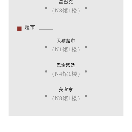
星巴克
（N8馆1楼）
超市
天猫超市
（N1馆1楼）
巴渝臻选
（N4馆1楼）
美宜家
（N8馆1楼）