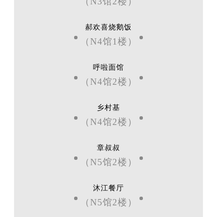
（N3馆2楼）
郝欢喜烧鹅饭
（N4馆1楼）
呼啦面馆
（N4馆2楼）
乡村基
（N4馆2楼）
章叔叔
（N5馆2楼）
沐江餐厅
（N5馆2楼）