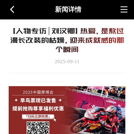
新闻详情
首页
【人物专访│刘汉卿】热爱，是熬过
关于展会
漫长改装的枯燥，迎来成就感的那
个瞬间
图片视频
2025-09-11
周边产品
联系我们