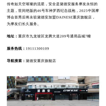
传奇如天空璀璨的流星，安全是黛德安服务摩友永恒的
主题，世间绝版的46号车神罗西纪念战袍，2025中国摩
博会首秀后将永驻黛德安加盟
DAINESE重庆
旗舰店，
为摩友们长久服务。
地址：
重庆市九龙坡区龙腾大道209号通用晶城7幢
服务热线：
19111300109
导航搜索：
黛德安重庆旗舰店