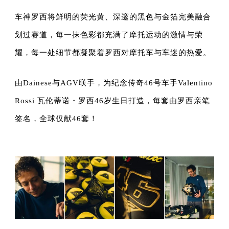
车神罗西将鲜明的荧光黄、深邃的黑色与金箔完美融合
划过赛道，每一抹色彩都充满了摩托运动的激情与荣
耀，每一处细节都凝聚着罗西对摩托车与车迷的热爱。
由
Dainese
与AGV联手，为纪念传奇46号车手Valentino
Rossi 瓦伦蒂诺・罗西46岁生日打造，每套由罗西亲笔
签名，全球仅献46套！