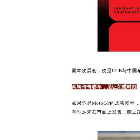
而本次展会，便是RCB与中国
两辆传奇赛车，见证荣耀时刻
如果你是MotoGP的忠实粉
车型从未在市面上发售，能近