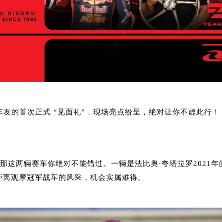
车友的首次正式 “见面礼”，现场亮点纷呈，绝对让你不虚此行！
丝，那这两辆赛车你绝对不能错过。一辆是
法比奥·夸塔拉罗
2021
距离观摩冠军战车的风采，机会实属难得。