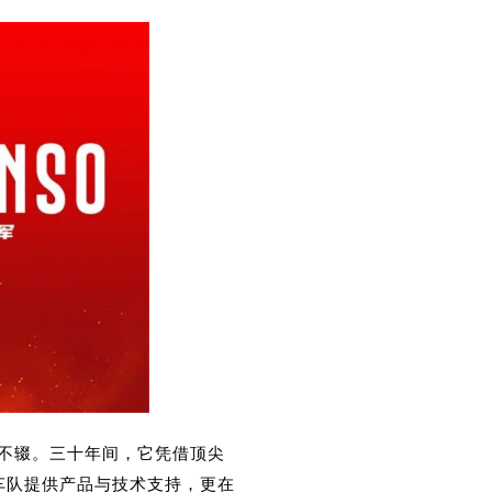
深耕不辍。三十年间，它凭借顶尖
车队提供产品与技术支持，更在