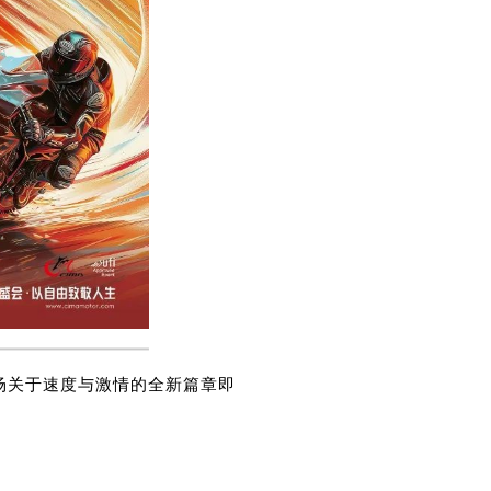
场关于速度与激情的全新篇章即