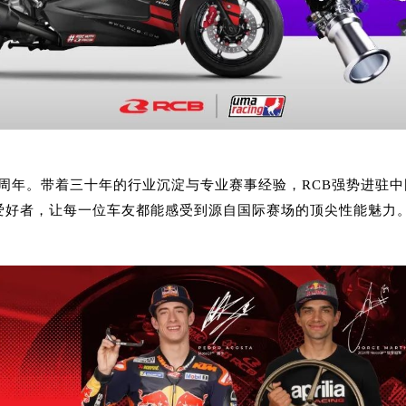
立30周年。带着三十年的行业沉淀与专业赛事经验，RCB强势进驻
爱好者，让每一位车友都能感受到源自国际赛场的顶尖性能魅力