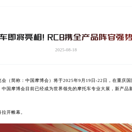
军赛车即将亮相！RCB携全产品阵容强
2025-08-18
会（简称：中国摩博会）将于2025年9月19日-22日，在重庆
，中国摩博会目前已经成为世界领先的摩托车专业大展，新产品
将拉开帷幕。