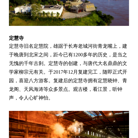
定慧寺
定慧寺旧名定慧院，雄踞于长寿老城河街青龙嘴上，建
于晚唐到北宋之间，距今已有1200多年的历史，是当之
无愧的千年古刹。定慧寺的创建，与唐代大名鼎鼎的文
学家柳宗元有关。于2017年12月复建完工，随即正式开
园，喜迎八方游客。复建后的定慧寺拥有定慧晓钟、青
龙阁、天风海涛等众多景点。观古楼，看江景，听钟
声，令人心旷神怡。