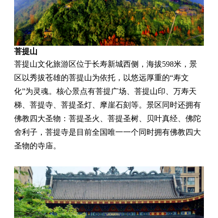
菩提山
菩提山文化旅游区位于长寿新城西侧，海拔598米，景
区以秀拔苍雄的菩提山为依托，以悠远厚重的“寿文
化”为灵魂。核心景点有菩提广场、菩提山印、万寿天
梯、菩提寺、菩提圣灯、摩崖石刻等。景区同时还拥有
佛教四大圣物：菩提圣火、菩提圣树、贝叶真经、佛陀
舍利子，菩提寺是目前全国唯一一个同时拥有佛教四大
圣物的寺庙。