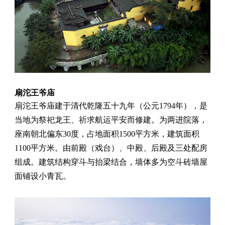
扇沱王爷庙
扇沱王爷庙建于清代乾隆五十九年（公元1794年），是
当地为祭祀龙王、祈求航运平安而修建。为两进院落，
座南朝北偏东30度，占地面积1500平方米，建筑面积
1100平方米。由前殿（戏台）、中殿、后殿及三处配房
组成。建筑结构穿斗与抬梁结合，墙体多为空斗砖墙屋
面铺设小青瓦。